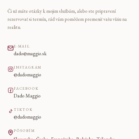
Či už máte otázky k mojim službám, alebo ste pripravení
rezervovať si termín, rád vám pomôžem premeniť vašu víziu na
realitu.
E-MAIL
dado@maggio.sk
INSTAGRAM
@dadomaggio
FACEBOOK
Dado Maggio
TIKTOK
@dadomaggio
PÔSOBÍM