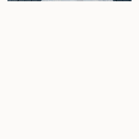
SLOVAQUIE · FRANCE
·
2025
L'amour entre deux mondes, pourquoi je
comprends les couples internationaux
DADO MAGGIO
BRATISLAVA · PRAGUE · VIENNE BORDEAUX ·
CÔTE D'AZUR
Photographie de Mariage Fine Art