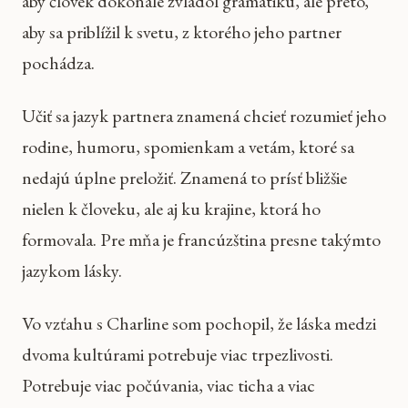
aby človek dokonale zvládol gramatiku, ale preto,
aby sa priblížil k svetu, z ktorého jeho partner
pochádza.
Učiť sa jazyk partnera znamená chcieť rozumieť jeho
rodine, humoru, spomienkam a vetám, ktoré sa
nedajú úplne preložiť. Znamená to prísť bližšie
nielen k človeku, ale aj ku krajine, ktorá ho
formovala. Pre mňa je francúzština presne takýmto
jazykom lásky.
Vo vzťahu s Charline som pochopil, že láska medzi
dvoma kultúrami potrebuje viac trpezlivosti.
Potrebuje viac počúvania, viac ticha a viac