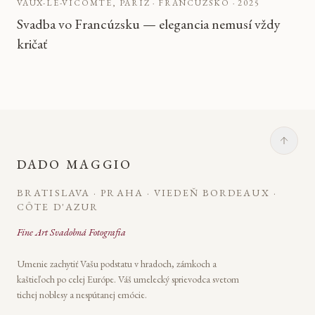
VAUX-LE-VICOMTE, PARÍŽ · FRANCÚZSKO
·
2025
Svadba vo Francúzsku — elegancia nemusí vždy
kričať
DADO MAGGIO
BRATISLAVA · PRAHA · VIEDEŇ BORDEAUX ·
CÔTE D'AZUR
Fine Art Svadobná Fotografia
Umenie zachytiť Vašu podstatu v hradoch, zámkoch a
kaštieľoch po celej Európe. Váš umelecký sprievodca svetom
tichej noblesy a nespútanej emócie.