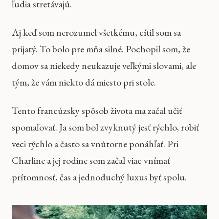
ľudia stretávajú.
Aj keď som nerozumel všetkému, cítil som sa
prijatý. To bolo pre mňa silné. Pochopil som, že
domov sa niekedy neukazuje veľkými slovami, ale
tým, že vám niekto dá miesto pri stole.
Tento francúzsky spôsob života ma začal učiť
spomaľovať. Ja som bol zvyknutý jesť rýchlo, robiť
veci rýchlo a často sa vnútorne ponáhľať. Pri
Charline a jej rodine som začal viac vnímať
prítomnosť, čas a jednoduchý luxus byť spolu.