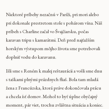
Niektoré príbehy nezačnú v Paríži, pri mori alebo
pri dokonale prestretom stole s pohárom vína. Náš
príbeh s Charline začal vo Švajčiarsku, počas
karavan tripu s kamarátmi. Deň pred najťažším
horským výstupom môjho života sme potrebovali
doplniť vodu do karavanu.
Išli sme s Reném k malej reštaurácii a vošli sme dnu
s taškami plnými prázdnych fliaš. Bola tam mladá
žena z Francúzska, ktorá práve dokončovala prácu
a chcela ísť domov. Mohol to byť úplne obyčajný
moment, pár viet, trochu zvláštna situácia a koniec.