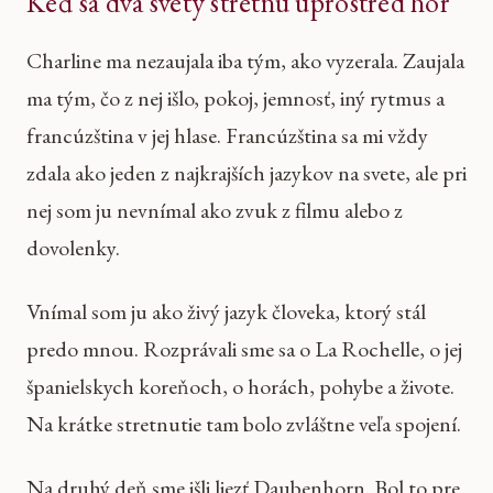
Keď sa dva svety stretnú uprostred hôr
Charline ma nezaujala iba tým, ako vyzerala. Zaujala
ma tým, čo z nej išlo, pokoj, jemnosť, iný rytmus a
francúzština v jej hlase. Francúzština sa mi vždy
zdala ako jeden z najkrajších jazykov na svete, ale pri
nej som ju nevnímal ako zvuk z filmu alebo z
dovolenky.
Vnímal som ju ako živý jazyk človeka, ktorý stál
predo mnou. Rozprávali sme sa o La Rochelle, o jej
španielskych koreňoch, o horách, pohybe a živote.
Na krátke stretnutie tam bolo zvláštne veľa spojení.
Na druhý deň sme išli liezť Daubenhorn. Bol to pre