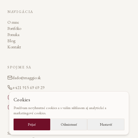
NAVIGÁCIA
O mne
Portfólio
Ponuka
Blog
Kontakt
SPOJME SA
dado@maggio.sk
+421 915 69 69 29
@dadomaggio
Cookies
Dado Maggio
Používam nevyhnutné cookies a s vaším súhlasom aj analytické a
marketingové cookies.
@dadomaggio
Prijať
Odmietnuť
Nastaviť
Slovensko · Česko · Francúzsko · Rakúsko