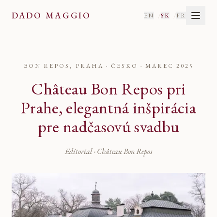
DADO MAGGIO
/
/
EN
SK
FR
BON REPOS, PRAHA · ČESKO
·
MAREC 2025
Château Bon Repos pri
Prahe, elegantná inšpirácia
pre nadčasovú svadbu
Editorial · Château Bon Repos