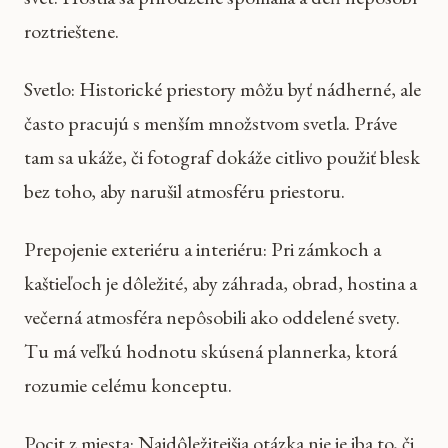
roztrieštene.
Svetlo: Historické priestory môžu byť nádherné, ale
často pracujú s menším množstvom svetla. Práve
tam sa ukáže, či fotograf dokáže citlivo použiť blesk
bez toho, aby narušil atmosféru priestoru.
Prepojenie exteriéru a interiéru: Pri zámkoch a
kaštieľoch je dôležité, aby záhrada, obrad, hostina a
večerná atmosféra nepôsobili ako oddelené svety.
Tu má veľkú hodnotu skúsená plannerka, ktorá
rozumie celému konceptu.
Pocit z miesta: Najdôležitejšia otázka nie je iba to, či