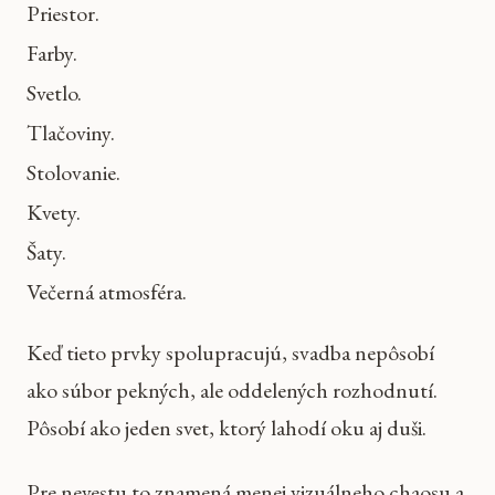
Priestor.
Farby.
Svetlo.
Tlačoviny.
Stolovanie.
Kvety.
Šaty.
Večerná atmosféra.
Keď tieto prvky spolupracujú, svadba nepôsobí
ako súbor pekných, ale oddelených rozhodnutí.
Pôsobí ako jeden svet, ktorý lahodí oku aj duši.
Pre nevestu to znamená menej vizuálneho chaosu a