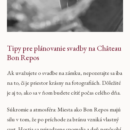
Tipy pre plánovanie svadby na Château
Bon Repos
Ak uvažujete o svadbe na zámku, nepozerajte sa iba
na to, či je priestor krásny na fotografiách. Dôležité
je aj to, ako sa v ňom budete cítiť počas celého dňa.
Súkromie a atmosféra: Miesta ako Bon Repos majú
silu v tom, že po príchode za bránu vzniká vlastný
svet. Hostia sa prirodzene spomalia a deň nepôsobí