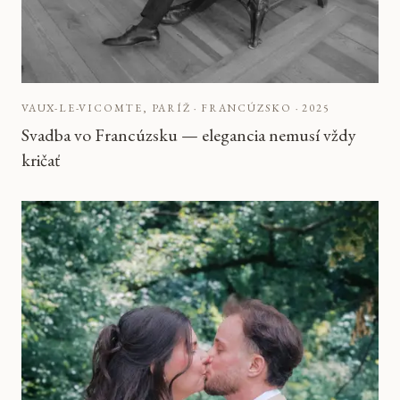
VAUX-LE-VICOMTE, PARÍŽ · FRANCÚZSKO
·
2025
Svadba vo Francúzsku — elegancia nemusí vždy
kričať