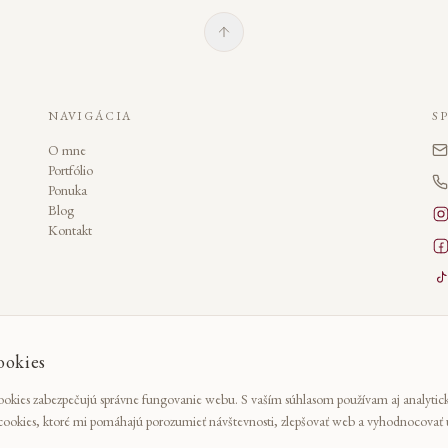
NAVIGÁCIA
S
O mne
Portfólio
Ponuka
Blog
Kontakt
Sl
De
ookies
kies zabezpečujú správne fungovanie webu. S vaším súhlasom používam aj analytic
ookies, ktoré mi pomáhajú porozumieť návštevnosti, zlepšovať web a vyhodnocovať 