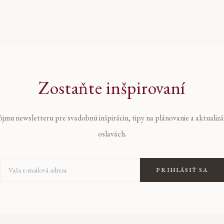
Zostaňte inšpirovaní
ôjmu newsletteru pre svadobnú inšpiráciu, tipy na plánovanie a aktualiz
oslavách.
Vaša e-mailová adresa
PRIHLÁSIŤ SA