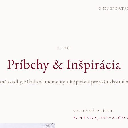
ia
— Dado Maggi
O MNE
PORTF
BLOG
Príbehy & Inšpirácia
né svadby, zákulisné momenty a inšpirácia pre vašu vlastnú 
VYBRANÝ PRÍBEH
BON REPOS, PRAHA · ČES