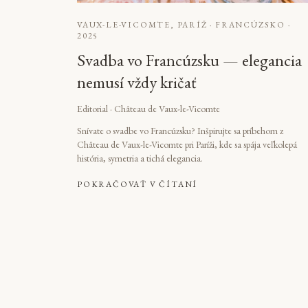
VAUX-LE-VICOMTE, PARÍŽ · FRANCÚZSKO
·
2025
Svadba vo Francúzsku — elegancia
nemusí vždy kričať
Editorial · Château de Vaux-le-Vicomte
Snívate o svadbe vo Francúzsku? Inšpirujte sa príbehom z
Château de Vaux-le-Vicomte pri Paríži, kde sa spája veľkolepá
história, symetria a tichá elegancia.
POKRAČOVAŤ V ČÍTANÍ