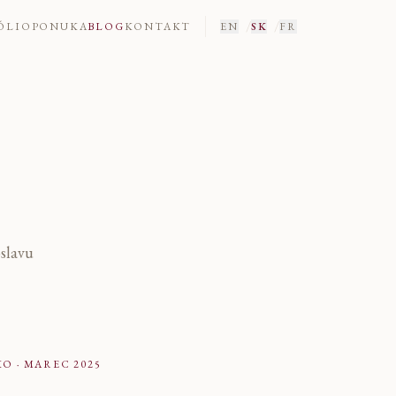
o
/
/
ÓLIO
PONUKA
BLOG
KONTAKT
EN
SK
FR
oslavu
KO
·
MAREC 2025