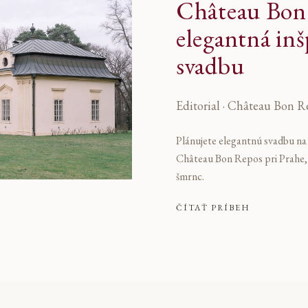
Château Bon 
elegantná inš
svadbu
Editorial · Château Bon R
Plánujete elegantnú svadbu na
Château Bon Repos pri Prahe, k
šmrnc.
ČÍTAŤ PRÍBEH