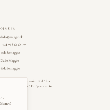
POJME SA
dado@maggio.sk
+421 915 69 69 29
@dadomaggio
Dado Maggio
@dadomaggio
ovensko · Česko · Francúzsko · Rakúsko
stinačné svadby naprieč Európou a svetom.
ké a
účinnosť