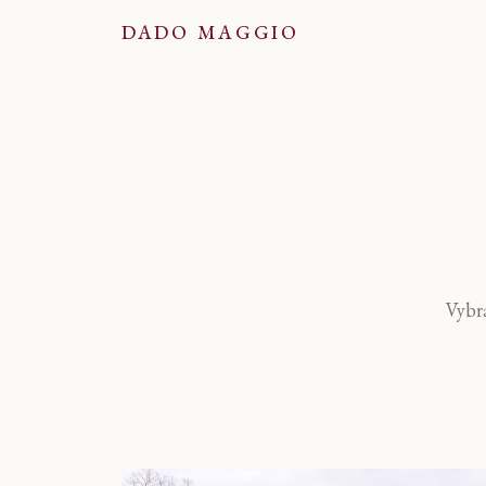
Príbehy & Inšpirác
DADO MAGGIO
Vybra